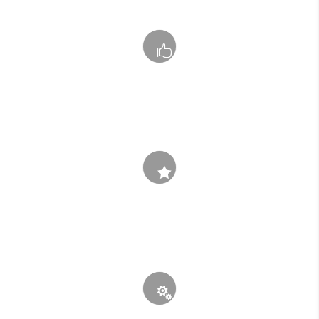

560
CLIENTS

432
AWARDS
