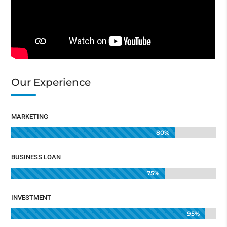
Our Experience
MARKETING
80%
80%
BUSINESS LOAN
75%
75%
INVESTMENT
95%
95%