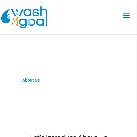
About Us
Home
>
About Us